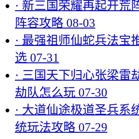
·
新三国荣耀再起开荒
阵容攻略
08-03
·
最强祖师仙蛇兵法宝
选
07-31
·
三国天下归心张梁雷
劫队怎么玩
07-30
·
大道仙途极道圣兵系
统玩法攻略
07-29