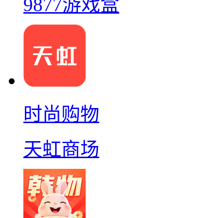
9877游戏盒
时尚购物
天虹商场