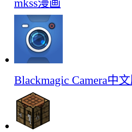
mkss漫画
Blackmagic Camera中