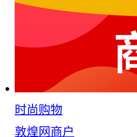
时尚购物
敦煌网商户