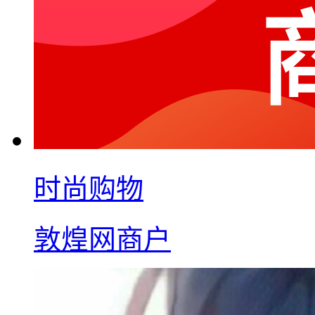
时尚购物
敦煌网商户