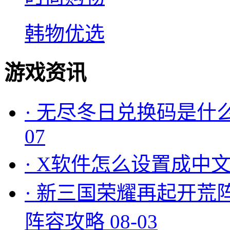
韩物优选
游戏资讯
·
无尽冬日兑换码是什么
07
·
X软件怎么设置成中文
·
新三国荣耀再起开荒
阵容攻略
08-03