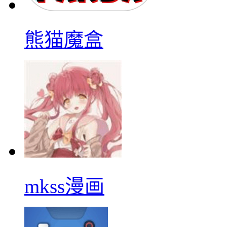
熊猫魔盒
mkss漫画