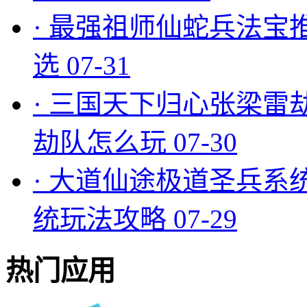
·
最强祖师仙蛇兵法宝
选
07-31
·
三国天下归心张梁雷
劫队怎么玩
07-30
·
大道仙途极道圣兵系
统玩法攻略
07-29
热门应用