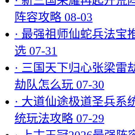
·
新三国荣耀再起开荒
阵容攻略
08-03
·
最强祖师仙蛇兵法宝
选
07-31
·
三国天下归心张梁雷
劫队怎么玩
07-30
·
大道仙途极道圣兵系
统玩法攻略
07-29