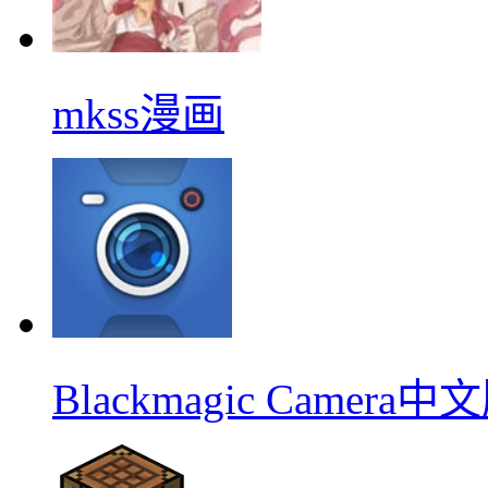
mkss漫画
Blackmagic Camera中