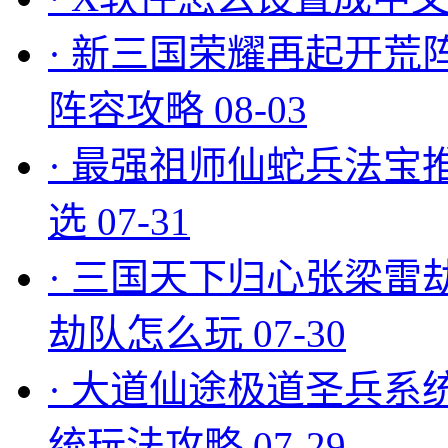
·
新三国荣耀再起开荒
阵容攻略
08-03
·
最强祖师仙蛇兵法宝
选
07-31
·
三国天下归心张梁雷
劫队怎么玩
07-30
·
大道仙途极道圣兵系
统玩法攻略
07-29