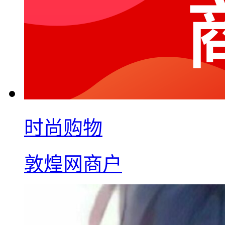
时尚购物
敦煌网商户