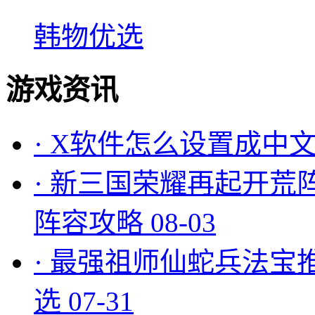
韩物优选
游戏资讯
·
X软件怎么设置成中文
·
新三国荣耀再起开荒
阵容攻略
08-03
·
最强祖师仙蛇兵法宝
选
07-31