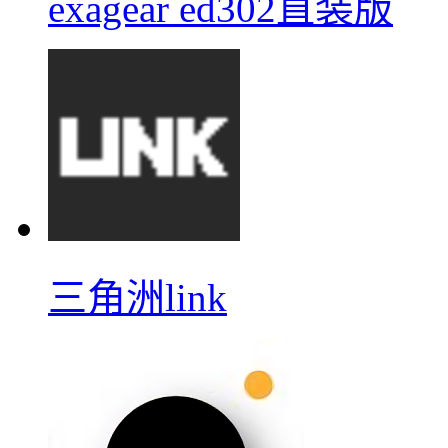
exagear ed302直装版
三角洲link