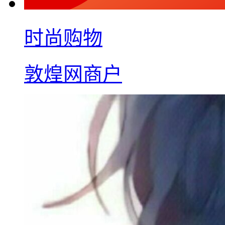
时尚购物
敦煌网商户