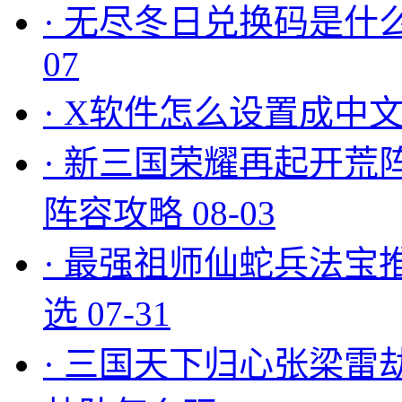
·
无尽冬日兑换码是什么
07
·
X软件怎么设置成中文
·
新三国荣耀再起开荒
阵容攻略
08-03
·
最强祖师仙蛇兵法宝
选
07-31
·
三国天下归心张梁雷