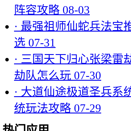
阵容攻略
08-03
·
最强祖师仙蛇兵法宝
选
07-31
·
三国天下归心张梁雷
劫队怎么玩
07-30
·
大道仙途极道圣兵系
统玩法攻略
07-29
热门应用