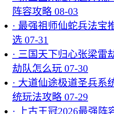
阵容攻略
08-03
·
最强祖师仙蛇兵法宝
选
07-31
·
三国天下归心张梁雷
劫队怎么玩
07-30
·
大道仙途极道圣兵系
统玩法攻略
07-29
·
上古王冠2026最强阵