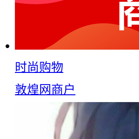
时尚购物
敦煌网商户