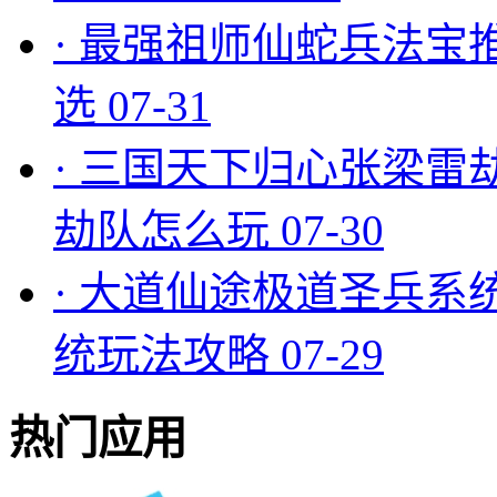
·
最强祖师仙蛇兵法宝
选
07-31
·
三国天下归心张梁雷
劫队怎么玩
07-30
·
大道仙途极道圣兵系
统玩法攻略
07-29
热门应用