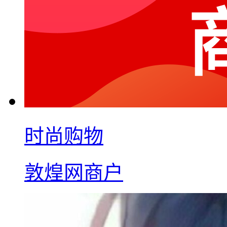
时尚购物
敦煌网商户