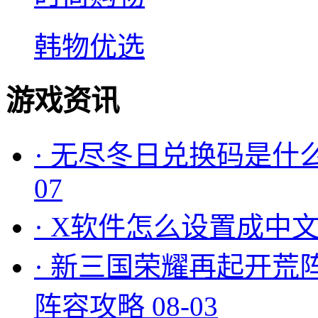
韩物优选
游戏资讯
·
无尽冬日兑换码是什么
07
·
X软件怎么设置成中文
·
新三国荣耀再起开荒
阵容攻略
08-03