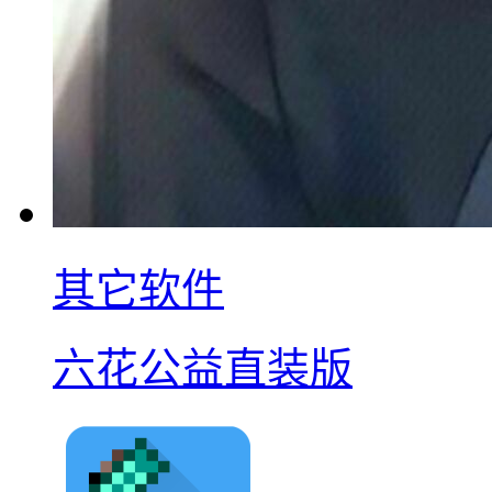
其它软件
六花公益直装版