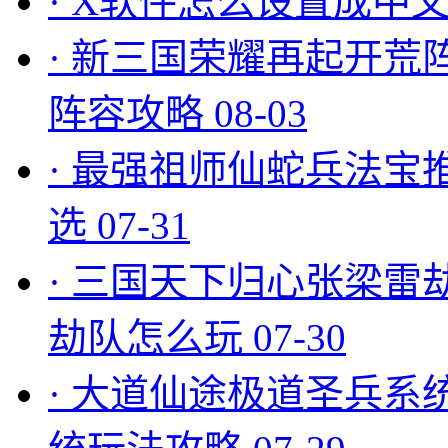
·
X软件怎么设置成中文
·
新三国荣耀再起开荒
阵容攻略
08-03
·
最强祖师仙蛇兵法宝
选
07-31
·
三国天下归心张梁雷
劫队怎么玩
07-30
·
大道仙途极道圣兵系