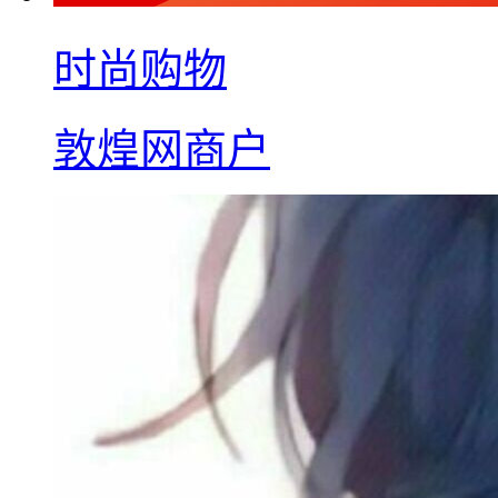
时尚购物
敦煌网商户