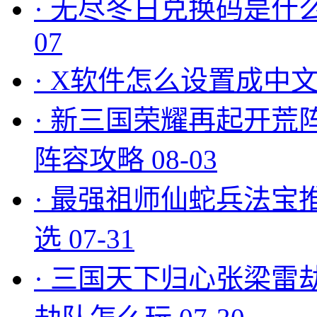
·
无尽冬日兑换码是什么
07
·
X软件怎么设置成中文
·
新三国荣耀再起开荒
阵容攻略
08-03
·
最强祖师仙蛇兵法宝
选
07-31
·
三国天下归心张梁雷