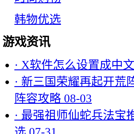
韩物优选
游戏资讯
·
X软件怎么设置成中文
·
新三国荣耀再起开荒
阵容攻略
08-03
·
最强祖师仙蛇兵法宝
选
07-31