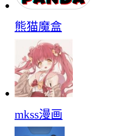
熊猫魔盒
mkss漫画