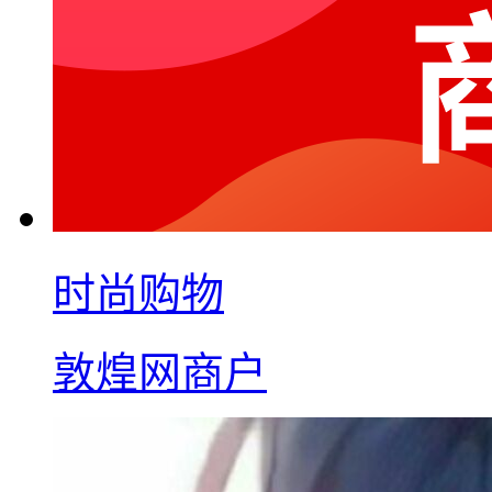
时尚购物
敦煌网商户