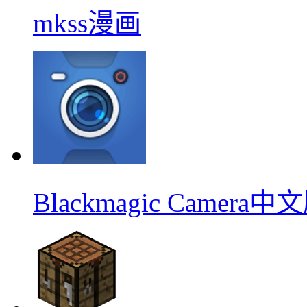
mkss漫画
Blackmagic Camera中