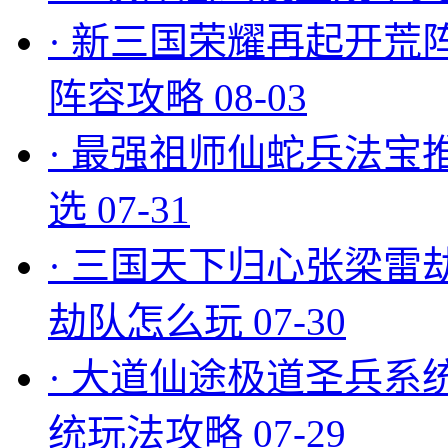
·
新三国荣耀再起开荒
阵容攻略
08-03
·
最强祖师仙蛇兵法宝
选
07-31
·
三国天下归心张梁雷
劫队怎么玩
07-30
·
大道仙途极道圣兵系
统玩法攻略
07-29