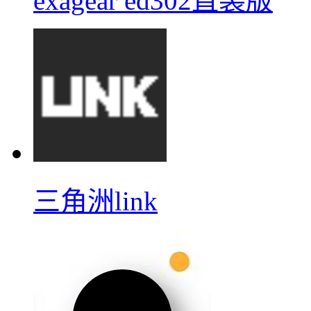
exagear ed302直装版
三角洲link