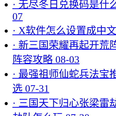
·
无尽冬日兑换码是什么
07
·
X软件怎么设置成中文
·
新三国荣耀再起开荒
阵容攻略
08-03
·
最强祖师仙蛇兵法宝
选
07-31
·
三国天下归心张梁雷