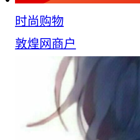
时尚购物
敦煌网商户