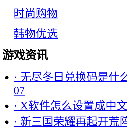
时尚购物
韩物优选
游戏资讯
·
无尽冬日兑换码是什么
07
·
X软件怎么设置成中文
·
新三国荣耀再起开荒