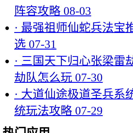
阵容攻略
08-03
·
最强祖师仙蛇兵法宝
选
07-31
·
三国天下归心张梁雷
劫队怎么玩
07-30
·
大道仙途极道圣兵系
统玩法攻略
07-29