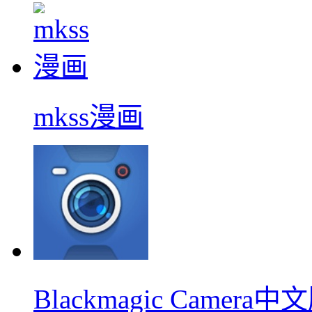
mkss漫画
Blackmagic Camera中