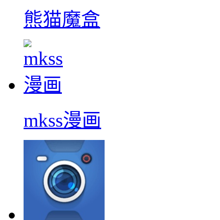
熊猫魔盒
mkss漫画