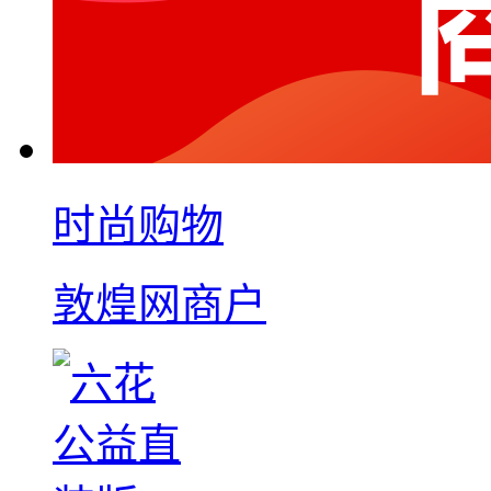
时尚购物
敦煌网商户