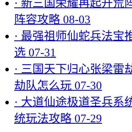
·
新三国荣耀再起开荒
阵容攻略
08-03
·
最强祖师仙蛇兵法宝
选
07-31
·
三国天下归心张梁雷
劫队怎么玩
07-30
·
大道仙途极道圣兵系
统玩法攻略
07-29