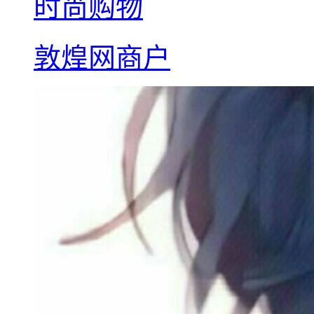
时尚购物
敦煌网商户