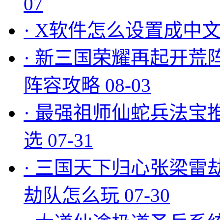
07
·
X软件怎么设置成中文
·
新三国荣耀再起开荒
阵容攻略
08-03
·
最强祖师仙蛇兵法宝
选
07-31
·
三国天下归心张梁雷
劫队怎么玩
07-30