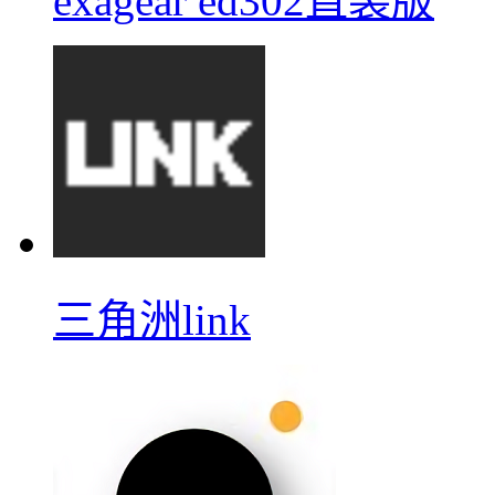
exagear ed302直装版
三角洲link