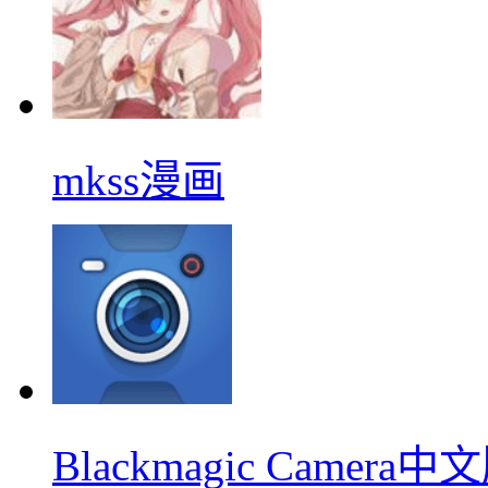
mkss漫画
Blackmagic Camera中