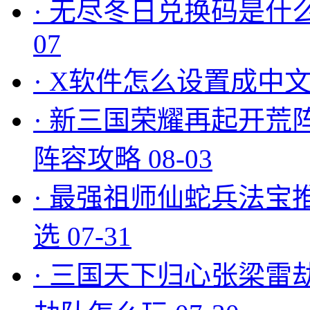
·
无尽冬日兑换码是什么
07
·
X软件怎么设置成中文
·
新三国荣耀再起开荒
阵容攻略
08-03
·
最强祖师仙蛇兵法宝
选
07-31
·
三国天下归心张梁雷