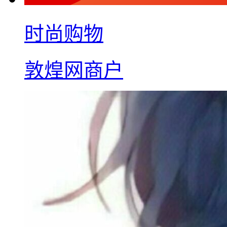
时尚购物
敦煌网商户