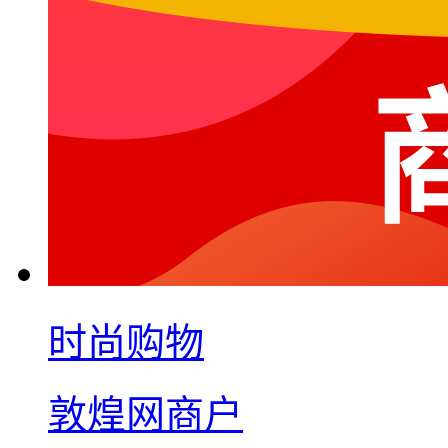
时尚购物
敦煌网商户