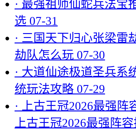
·
最强祖师仙蛇兵法宝
选
07-31
·
三国天下归心张梁雷
劫队怎么玩
07-30
·
大道仙途极道圣兵系
统玩法攻略
07-29
·
上古王冠2026最强阵
上古王冠2026最强阵