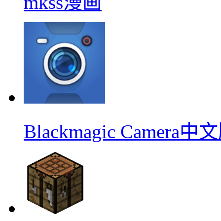
mkss漫画
Blackmagic Camera中