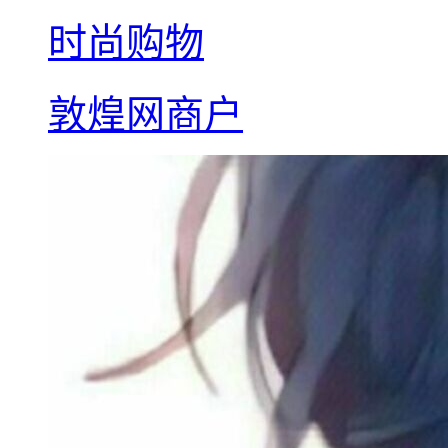
时尚购物
敦煌网商户