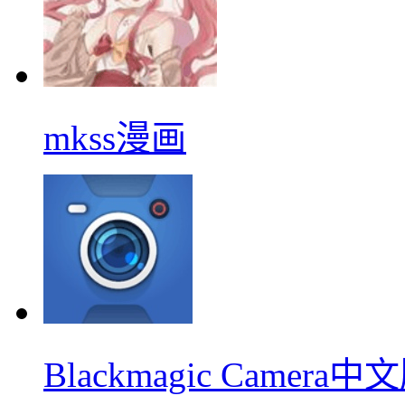
mkss漫画
Blackmagic Camera中