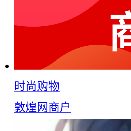
时尚购物
敦煌网商户