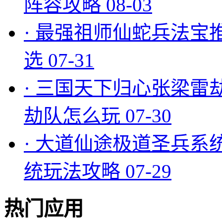
阵容攻略
08-03
·
最强祖师仙蛇兵法宝
选
07-31
·
三国天下归心张梁雷
劫队怎么玩
07-30
·
大道仙途极道圣兵系
统玩法攻略
07-29
热门应用