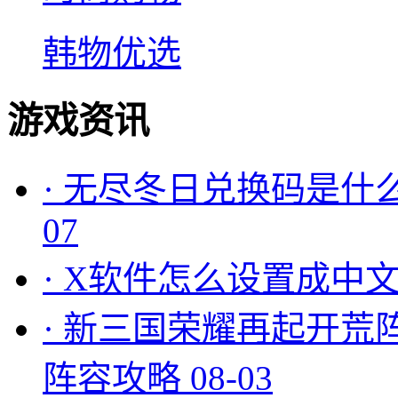
韩物优选
游戏资讯
·
无尽冬日兑换码是什么
07
·
X软件怎么设置成中文
·
新三国荣耀再起开荒
阵容攻略
08-03