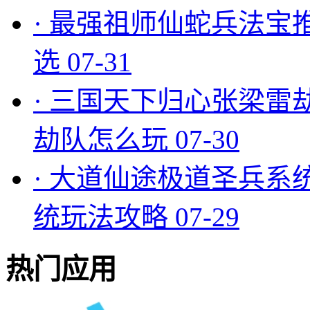
·
最强祖师仙蛇兵法宝
选
07-31
·
三国天下归心张梁雷
劫队怎么玩
07-30
·
大道仙途极道圣兵系
统玩法攻略
07-29
热门应用