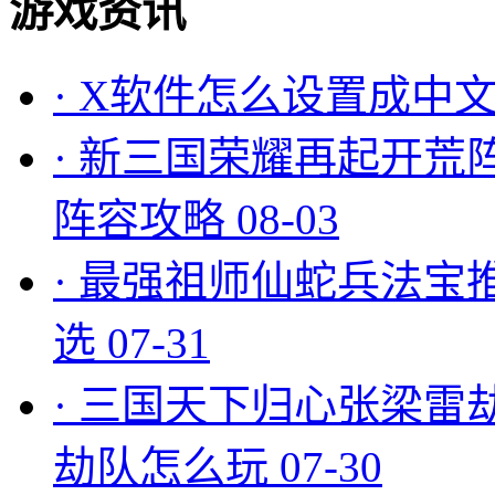
游戏资讯
·
X软件怎么设置成中文
·
新三国荣耀再起开荒
阵容攻略
08-03
·
最强祖师仙蛇兵法宝
选
07-31
·
三国天下归心张梁雷
劫队怎么玩
07-30