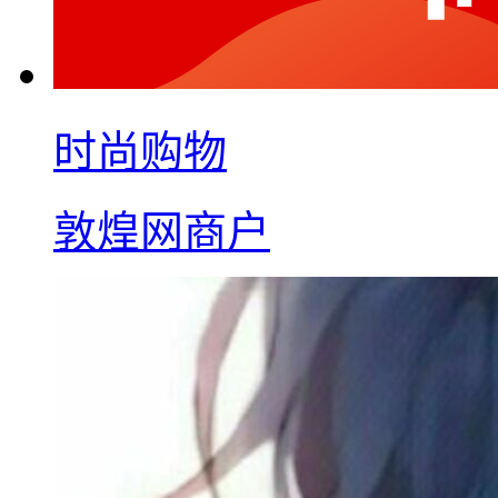
时尚购物
敦煌网商户