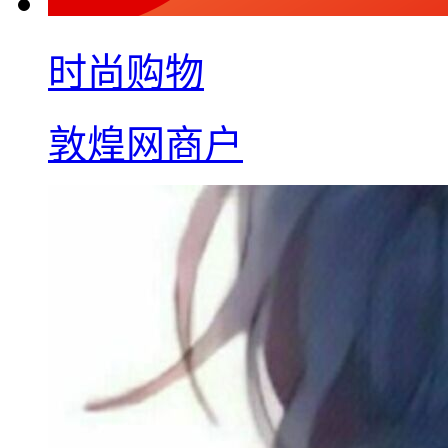
时尚购物
敦煌网商户