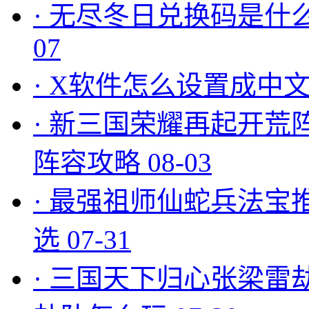
·
无尽冬日兑换码是什么
07
·
X软件怎么设置成中文
·
新三国荣耀再起开荒
阵容攻略
08-03
·
最强祖师仙蛇兵法宝
选
07-31
·
三国天下归心张梁雷