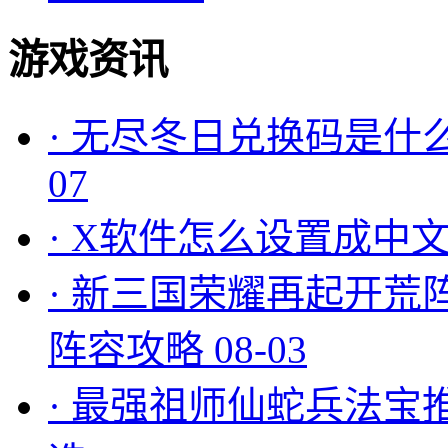
游戏资讯
·
无尽冬日兑换码是什么
07
·
X软件怎么设置成中文
·
新三国荣耀再起开荒
阵容攻略
08-03
·
最强祖师仙蛇兵法宝