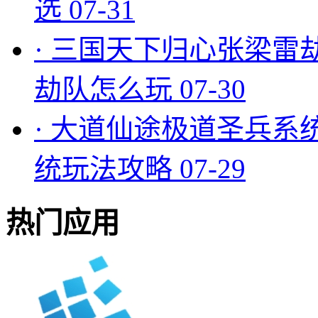
选
07-31
·
三国天下归心张梁雷
劫队怎么玩
07-30
·
大道仙途极道圣兵系
统玩法攻略
07-29
热门应用