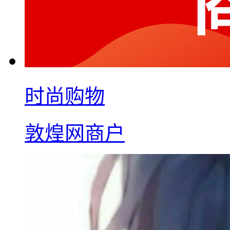
时尚购物
敦煌网商户