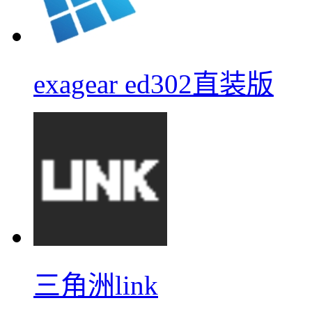
exagear ed302直装版
三角洲link