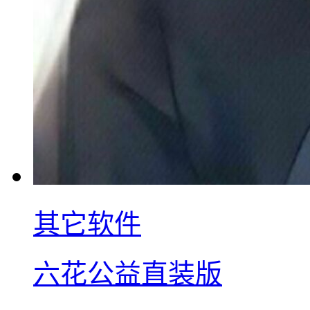
其它软件
六花公益直装版