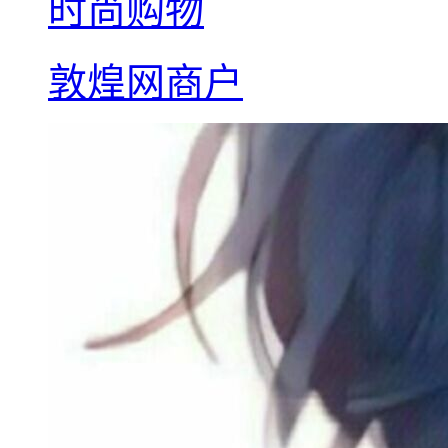
时尚购物
敦煌网商户