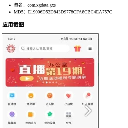
包名：com.xgdata.gxs
MD5：E19006D52D843D9778CFA8CBC4EA757C
应用截图