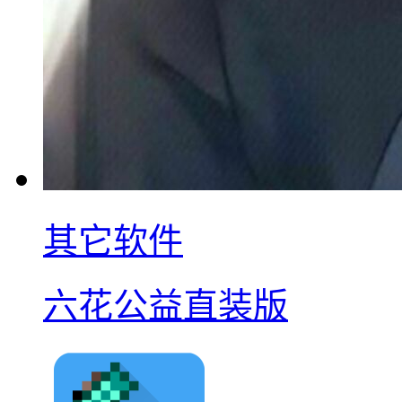
其它软件
六花公益直装版