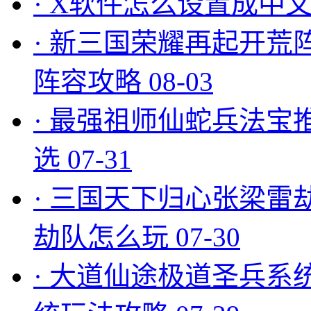
·
X软件怎么设置成中文
·
新三国荣耀再起开荒
阵容攻略
08-03
·
最强祖师仙蛇兵法宝
选
07-31
·
三国天下归心张梁雷
劫队怎么玩
07-30
·
大道仙途极道圣兵系