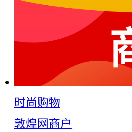
时尚购物
敦煌网商户