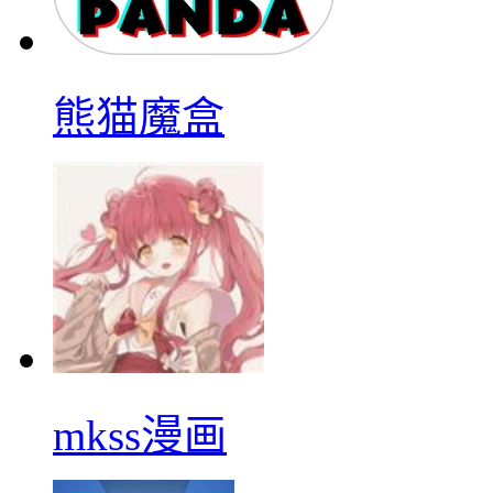
熊猫魔盒
mkss漫画