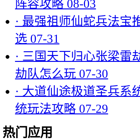
阵容攻略
08-03
·
最强祖师仙蛇兵法宝
选
07-31
·
三国天下归心张梁雷
劫队怎么玩
07-30
·
大道仙途极道圣兵系
统玩法攻略
07-29
热门应用