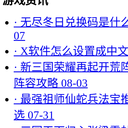
游戏资讯
·
无尽冬日兑换码是什么
07
·
X软件怎么设置成中文
·
新三国荣耀再起开荒
阵容攻略
08-03
·
最强祖师仙蛇兵法宝
选
07-31