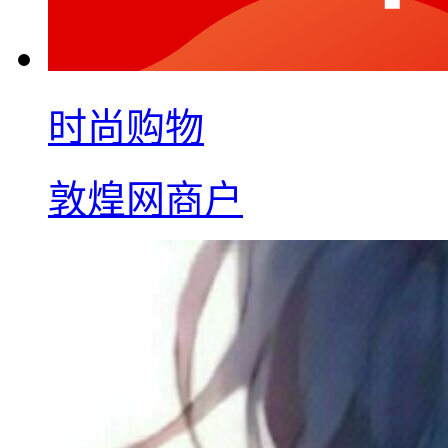
时尚购物
敦煌网商户