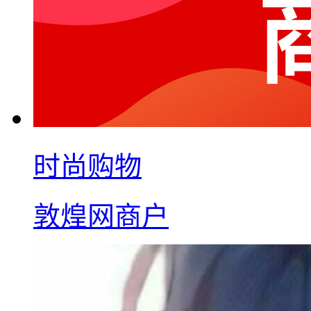
时尚购物
敦煌网商户