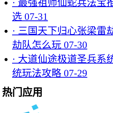
·
最强祖师仙蛇兵法宝
选
07-31
·
三国天下归心张梁雷
劫队怎么玩
07-30
·
大道仙途极道圣兵系
统玩法攻略
07-29
热门应用