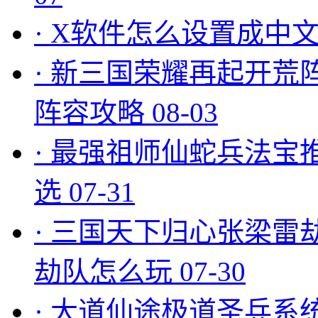
·
X软件怎么设置成中文
·
新三国荣耀再起开荒
阵容攻略
08-03
·
最强祖师仙蛇兵法宝
选
07-31
·
三国天下归心张梁雷
劫队怎么玩
07-30
·
大道仙途极道圣兵系