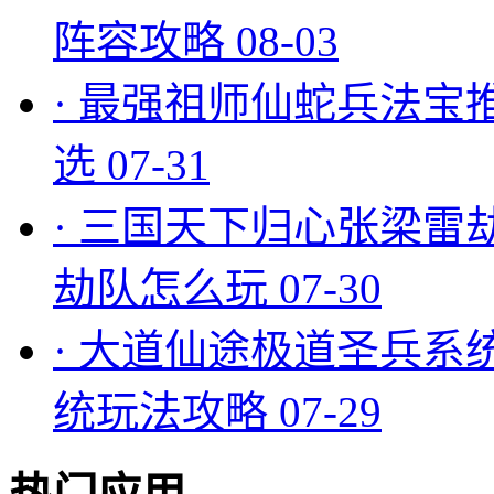
阵容攻略
08-03
·
最强祖师仙蛇兵法宝
选
07-31
·
三国天下归心张梁雷
劫队怎么玩
07-30
·
大道仙途极道圣兵系
统玩法攻略
07-29