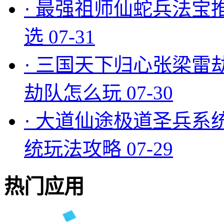
·
最强祖师仙蛇兵法宝
选
07-31
·
三国天下归心张梁雷
劫队怎么玩
07-30
·
大道仙途极道圣兵系
统玩法攻略
07-29
热门应用