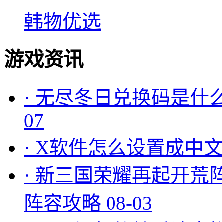
韩物优选
游戏资讯
·
无尽冬日兑换码是什么
07
·
X软件怎么设置成中文
·
新三国荣耀再起开荒
阵容攻略
08-03