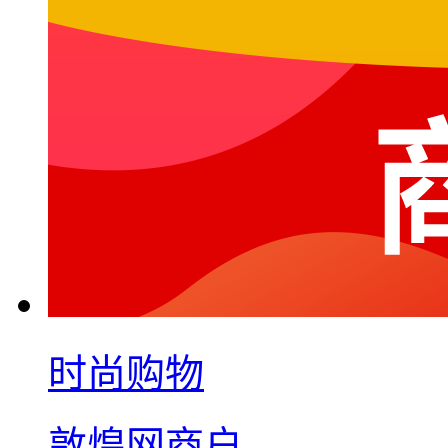
时尚购物
敦煌网商户