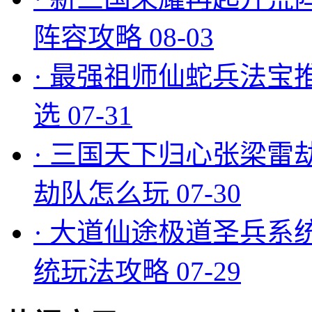
阵容攻略
08-03
·
最强祖师仙蛇兵法宝
选
07-31
·
三国天下归心张梁雷
劫队怎么玩
07-30
·
大道仙途极道圣兵系
统玩法攻略
07-29