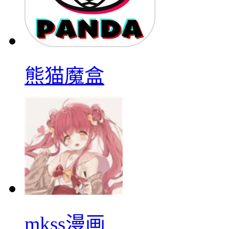
熊猫魔盒
mkss漫画