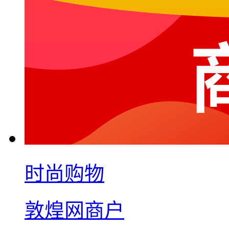
时尚购物
敦煌网商户