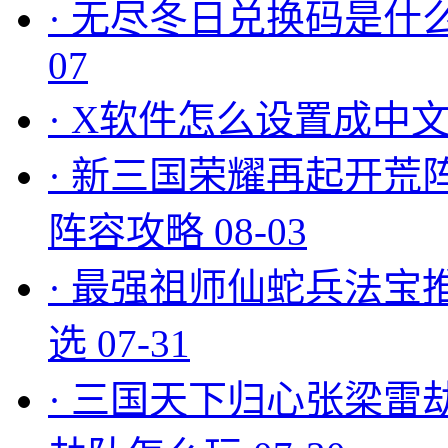
·
无尽冬日兑换码是什么
07
·
X软件怎么设置成中文
·
新三国荣耀再起开荒
阵容攻略
08-03
·
最强祖师仙蛇兵法宝
选
07-31
·
三国天下归心张梁雷