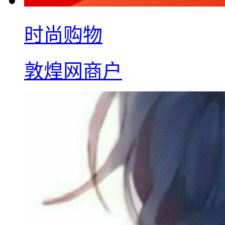
时尚购物
敦煌网商户