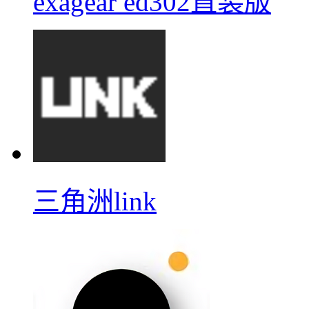
exagear ed302直装版
三角洲link