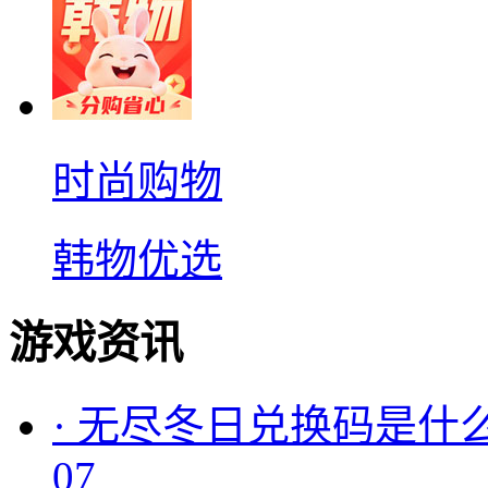
时尚购物
韩物优选
游戏资讯
·
无尽冬日兑换码是什么
07