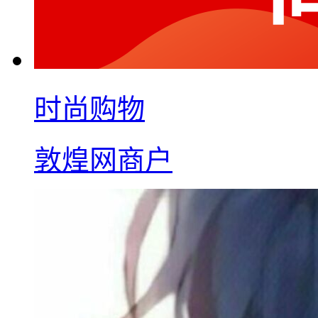
时尚购物
敦煌网商户