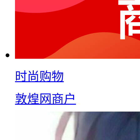
时尚购物
敦煌网商户