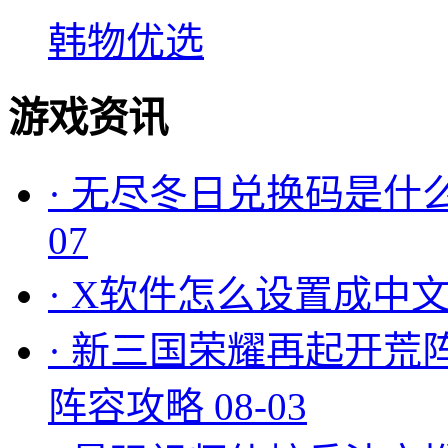
韩物优选
游戏资讯
·
无尽冬日兑换码是什么
07
·
X软件怎么设置成中文
·
新三国荣耀再起开荒
阵容攻略
08-03