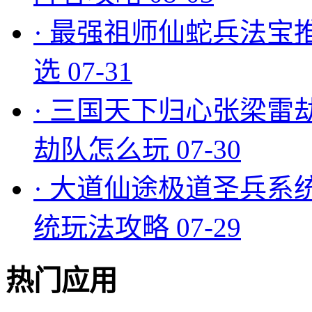
·
最强祖师仙蛇兵法宝
选
07-31
·
三国天下归心张梁雷
劫队怎么玩
07-30
·
大道仙途极道圣兵系
统玩法攻略
07-29
热门应用