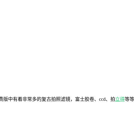
免费版中有着非常多的复古拍照滤镜，富士胶卷、ccd、拍
立得
等