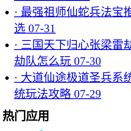
·
最强祖师仙蛇兵法宝
选
07-31
·
三国天下归心张梁雷
劫队怎么玩
07-30
·
大道仙途极道圣兵系
统玩法攻略
07-29
热门应用