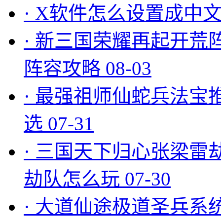
·
X软件怎么设置成中文
·
新三国荣耀再起开荒
阵容攻略
08-03
·
最强祖师仙蛇兵法宝
选
07-31
·
三国天下归心张梁雷
劫队怎么玩
07-30
·
大道仙途极道圣兵系