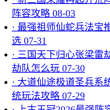
阵容攻略
08-03
·
最强祖师仙蛇兵法宝
选
07-31
·
三国天下归心张梁雷
劫队怎么玩
07-30
·
大道仙途极道圣兵系
统玩法攻略
07-29
·
上古王冠2026最强阵