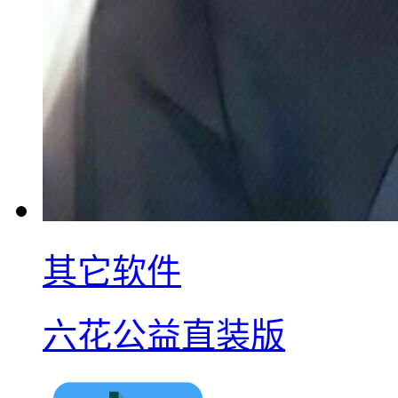
其它软件
六花公益直装版