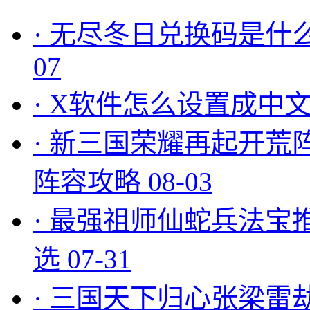
·
无尽冬日兑换码是什么
07
·
X软件怎么设置成中文
·
新三国荣耀再起开荒
阵容攻略
08-03
·
最强祖师仙蛇兵法宝
选
07-31
·
三国天下归心张梁雷