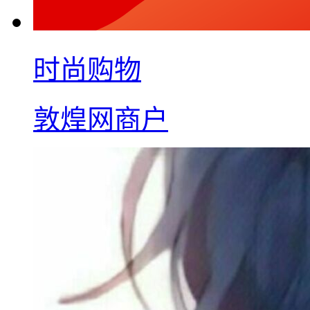
时尚购物
敦煌网商户