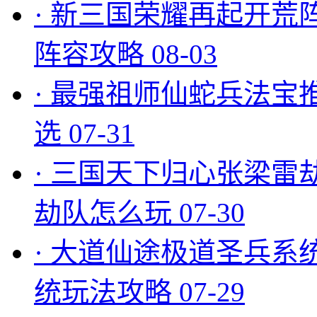
·
新三国荣耀再起开荒
阵容攻略
08-03
·
最强祖师仙蛇兵法宝
选
07-31
·
三国天下归心张梁雷
劫队怎么玩
07-30
·
大道仙途极道圣兵系
统玩法攻略
07-29