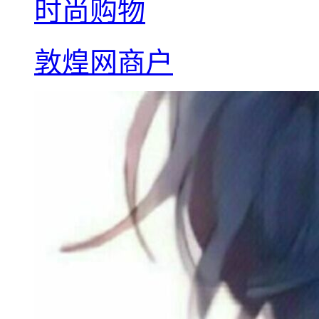
时尚购物
敦煌网商户