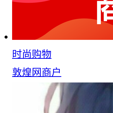
时尚购物
敦煌网商户