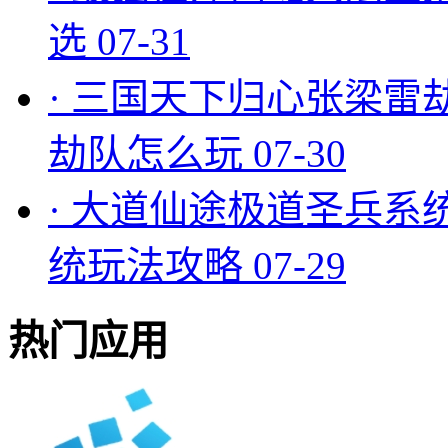
选
07-31
·
三国天下归心张梁雷
劫队怎么玩
07-30
·
大道仙途极道圣兵系
统玩法攻略
07-29
热门应用