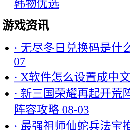
韩物优选
游戏资讯
·
无尽冬日兑换码是什么
07
·
X软件怎么设置成中文
·
新三国荣耀再起开荒
阵容攻略
08-03
·
最强祖师仙蛇兵法宝