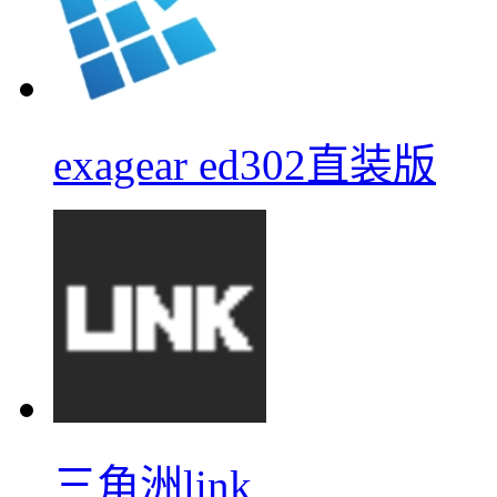
exagear ed302直装版
三角洲link